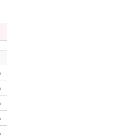
）
）
）
）
）