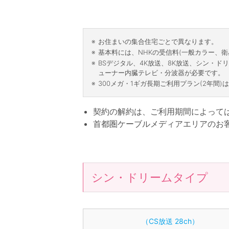
お住まいの集合住宅ごとで異なります。
基本料には、NHKの受信料(一般カラー、
BSデジタル、4K放送、8K放送、シン・ド
ューナー内臓テレビ・分波器が必要です。
300メガ・
1ギガ
長期ご利用プラン(2年間)
契約の解約は、ご利用期間によって
首都圏ケーブルメディアエリアのお
シン・ドリームタイプ
（CS放送 28ch）