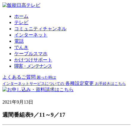
ホーム
テレビ
コミュニティチャンネル
インターネット
電話
でんき
ケーブルスマホ
かけつけサポート
障害・メンテナンス
よくあるご質問
困った時は
各種設定変更
インターネットサービスについての
お手続きはこちら
2021年9月13日
週間番組表9／11～9／17