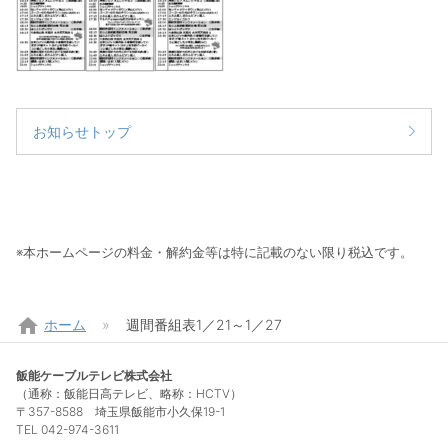
お知らせトップ
※本ホームページの料金・解約金等は特に記載のない限り税込です。
home
ホーム
週間番組表1／21～1／27
飯能ケーブルテレビ株式会社
（通称：飯能日高テレビ、略称：HCTV）
〒357-8588 埼玉県飯能市小久保19-1
TEL 042-974-3611