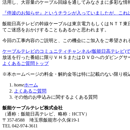
活用し、大容量のケーブル回線を通してみなさまに多彩な情
『停波のお知らせ』というチラシが入っていましたが、これ
飯能日高テレビの幹線ケーブルは東京電力もしくはＮＴＴ東
てご迷惑をおかけすることもあるかと思われます。
今回の工事内容のご説明と、この機会にご加入をご希望され
ケーブルテレビのコミュニティチャンネル(飯能日高テレビ)
放送を行った番組に限りＶＨＳまたはＤＶＤへのダビングサ
よくあるご質問トップ
※本ホームページの料金・解約金等は特に記載のない限り税
home
ホーム
よくあるご質問
その他のお申込みに関するよくある質問
飯能ケーブルテレビ株式会社
（通称：飯能日高テレビ、略称：HCTV）
〒357-8588 埼玉県飯能市小久保19-1
TEL 042-974-3611