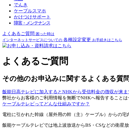
でんき
ケーブルスマホ
かけつけサポート
障害・メンテナンス
よくあるご質問
困った時は
各種設定変更
インターネットサービスについての
お手続きはこちら
よくあるご質問
その他のお申込みに関するよくある質
飯能日高テレビに加入するとNHKから受信料金の徴収が来ま
弊社からお客様のご利用情報を無断でNHKへ報告することは
ケーブルテレビってどんな仕組みですか？
電柱に引かれた幹線（屋外用の幹（主）ケーブル）からの宅
飯能ケーブルテレビでは地上波放送からBS・CSなどの衛星