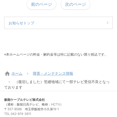
前のページ
次のページ
お知らせトップ
※本ホームページの料金・解約金等は特に記載のない限り税込です。
home
ホーム
障害・メンテナンス情報
（復旧しました）笠縫地域にて一部テレビ受信不良となっ
ております
飯能ケーブルテレビ株式会社
（通称：飯能日高テレビ、略称：HCTV）
〒357-8588 埼玉県飯能市小久保19-1
TEL 042-974-3611