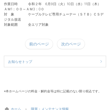
作業日時 令和２年 6月9日（火）10日（水）11日（木）
ＡＭ1：００～ＡＭ3：0０
対 象 ケーブルテレビ専用チューナー（ＳＴＢ）ＣＳデ
ジタル放送
対象範囲 全エリア対象
前のページ
次のページ
お知らせトップ
※本ホームページの料金・解約金等は特に記載のない限り税込です。
home
ホーム
障害・メンテナンス情報