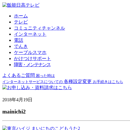
ホーム
テレビ
コミュニティチャンネル
インターネット
電話
でんき
ケーブルスマホ
かけつけサポート
障害・メンテナンス
よくあるご質問
困った時は
各種設定変更
インターネットサービスについての
お手続きはこちら
2018年4月19日
mainichi2