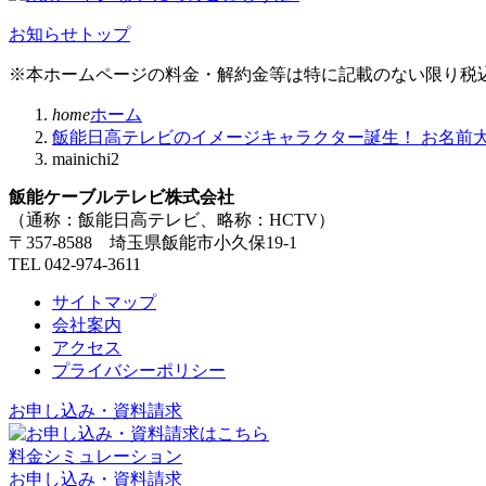
お知らせトップ
※本ホームページの料金・解約金等は特に記載のない限り税
home
ホーム
飯能日高テレビのイメージキャラクター誕生！ お名前
mainichi2
飯能ケーブルテレビ株式会社
（通称：飯能日高テレビ、略称：HCTV）
〒357-8588 埼玉県飯能市小久保19-1
TEL 042-974-3611
サイトマップ
会社案内
アクセス
プライバシーポリシー
お申し込み・資料請求
料金シミュレーション
お申し込み・資料請求