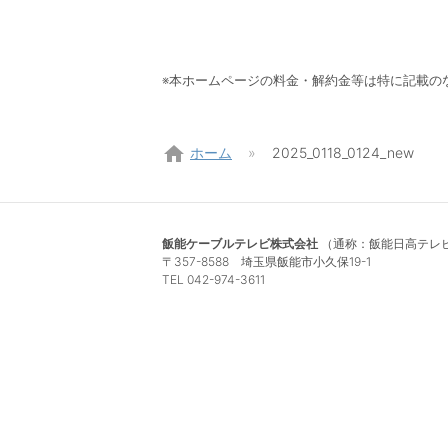
※本ホームページの料金・解約金等は特に記載の
home
ホーム
2025_0118_0124_new
飯能ケーブルテレビ株式会社
（通称：飯能日高テレビ
〒357-8588 埼玉県飯能市小久保19-1
TEL 042-974-3611