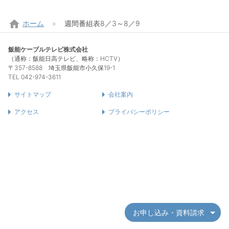
home
ホーム
週間番組表8／3～8／9
飯能ケーブルテレビ株式会社
（通称：飯能日高テレビ、略称：HCTV）
〒357-8588 埼玉県飯能市小久保19-1
TEL 042-974-3611
サイトマップ
会社案内
アクセス
プライバシーポリシー
お申し込み・資料請求