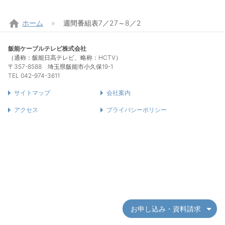
home
ホーム
週間番組表7／27～8／2
飯能ケーブルテレビ株式会社
（通称：飯能日高テレビ、略称：HCTV）
〒357-8588 埼玉県飯能市小久保19-1
TEL 042-974-3611
サイトマップ
会社案内
アクセス
プライバシーポリシー
お申し込み・資料請求