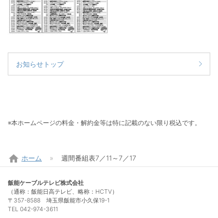
お知らせトップ
※本ホームページの料金・解約金等は特に記載のない限り税込です。
home
ホーム
週間番組表7／11～7／17
飯能ケーブルテレビ株式会社
（通称：飯能日高テレビ、略称：HCTV）
〒357-8588 埼玉県飯能市小久保19-1
TEL 042-974-3611