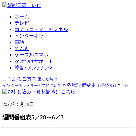
ホーム
テレビ
コミュニティチャンネル
インターネット
電話
でんき
ケーブルスマホ
かけつけサポート
障害・メンテナンス
よくあるご質問
困った時は
各種設定変更
インターネットサービスについての
お手続きはこちら
2022年5月28日
週間番組表5／28～6／3