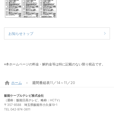
お知らせトップ
※本ホームページの料金・解約金等は特に記載のない限り税込です。
home
ホーム
週間番組表11／14～11／20
飯能ケーブルテレビ株式会社
（通称：飯能日高テレビ、略称：HCTV）
〒357-8588 埼玉県飯能市小久保19-1
TEL 042-974-3611